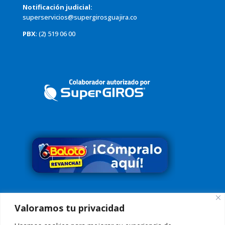
Notificación judicial:
superservicios@supergirosguajira.co
PBX
: (2) 519 06 00
Síguenos en
Valoramos tu privacidad